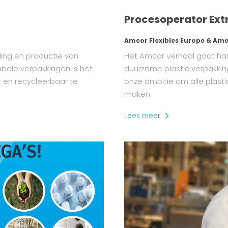
Procesoperator Ext
Amcor Flexibles Europe & Ame
ing en productie van
Het Amcor verhaal gaat han
ibele verpakkingen is het
duurzame plastic verpakking
r en recycleerbaar te
onze ambitie om alle plasti
maken.
Lees meer