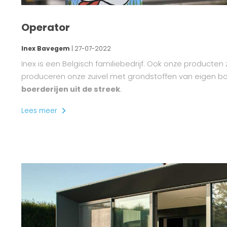
Operator
Inex Bavegem
| 27-07-2022
Inex is een Belgisch familiebedrijf. Ook onze producten 
produceren onze zuivel met grondstoffen van eigen b
boerderijen uit de streek
.
Lees meer