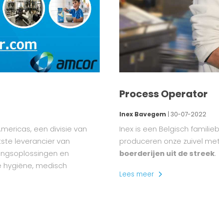
Process Operator
Inex Bavegem
| 30-07-2022
Americas, een divisie van
Inex is een Belgisch familie
tste leverancier van
produceren onze zuivel me
kingsoplossingen en
boerderijen uit de streek
.
ke hygiëne, medisch
Lees meer