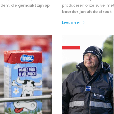
odem, die
gemaakt zijn op
produceren onze zuivel me
boerderijen uit de streek
.
Lees meer