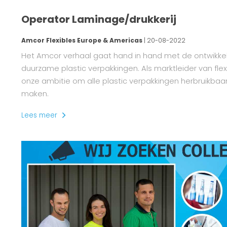
Operator Laminage/drukkerij
Amcor Flexibles Europe & Americas
| 20-08-2022
Het Amcor verhaal gaat hand in hand met de ontwikkel
duurzame plastic verpakkingen. Als marktleider van flex
onze ambitie om alle plastic verpakkingen herbruikbaa
maken.
Lees meer