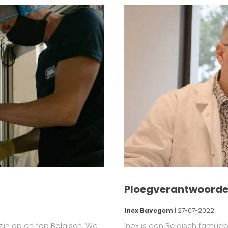
Ploegverantwoordel
Inex Bavegem
| 27-07-2022
zijn op en top Belgisch. We
Inex is een Belgisch familie