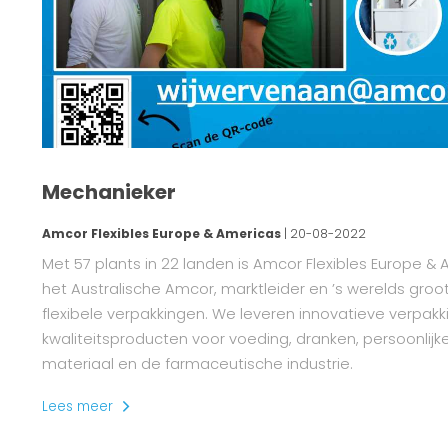
Mechanieker
Amcor Flexibles Europe & Americas
| 20-08-2022
Met 57 plants in 22 landen is Amcor Flexibles Europe & 
het Australische Amcor, marktleider en ’s werelds groo
flexibele verpakkingen. We leveren innovatieve verpak
kwaliteitsproducten voor voeding, dranken, persoonlij
materiaal en de farmaceutische industrie.
Lees meer