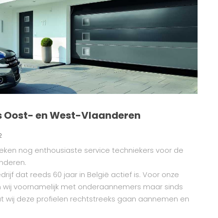
s Oost- en West-Vlaanderen
2
oeken nog enthousiaste service techniekers voor de
nderen.
edrijf dat reeds 60 jaar in België actief is. Voor onze
n wij voornamelijk met onderaannemers maar sinds
at wij deze profielen rechtstreeks gaan aannemen en