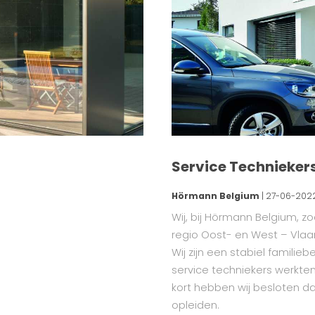
Service Technieker
Hörmann Belgium
| 27-06-202
Wij, bij Hörmann Belgium, z
regio Oost- en West – Vlaa
Wij zijn een stabiel familieb
service techniekers werkte
kort hebben wij besloten d
opleiden.